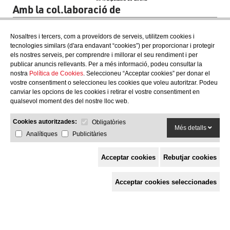
Amb la col.laboració de
Nosaltres i tercers, com a proveïdors de serveis, utilitzem cookies i
tecnologies similars (d'ara endavant “cookies”) per proporcionar i protegir
els nostres serveis, per comprendre i millorar el seu rendiment i per
publicar anuncis rellevants. Per a més informació, podeu consultar la
nostra
Política de Cookies
. Seleccioneu “Acceptar cookies” per donar el
vostre consentiment o seleccioneu les cookies que voleu autoritzar. Podeu
canviar les opcions de les cookies i retirar el vostre consentiment en
qualsevol moment des del nostre lloc web.
Cookies autoritzades:
Obligatòries
Més detalls
Analítiques
Publicitàries
Acceptar cookies
Rebutjar cookies
Espai de Solidaritat
Acceptar cookies seleccionades
c/ Mestre Francesc Civil,
3 baixos, 17005 Girona
Tel. 872 29 01 26
solidaries@solidaries.org