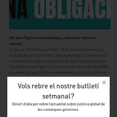
Per una Figueres cohesionada, padró per totes les
veïnes!
La Xarxa d'Entitats pel Padró, de la qual en formem part,
impulsa aquest comunicat, que podeu llegir a continuació, i
on denunciem la greu vulneració de drets que suposa que
l'Ajuntament de Figueres comuniqui que dona de baixa 804
persones del padró deixant entreveure que lluita contra el
frau a fi de generar un efecte dissuasiu
×
Vols rebre el nostre butlletí
Llegir més
setmanal?
Dona’t d’alta per rebre l’actualitat sobre justícia global de
les comarques gironines.