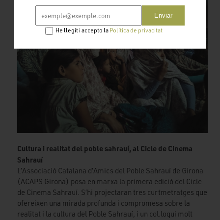
Enviar
He llegit i accepto la
Política de privacitat
Cultura i realitat del poble sahrauí, al Cicle de Cinema
Sahrauí
L’Associació Catalana d’Amics del Poble Sahrauí de Girona
(ACAPS Girona) posa en marxa la primera edició del Cicle
de Cinema Sahrauí. S’hi projectaran tres curtmetratges que
ofereixen una mirada profunda i compromesa sobre la
realitat i la cultura del Poble Sahrauí, i un col.loqui molt