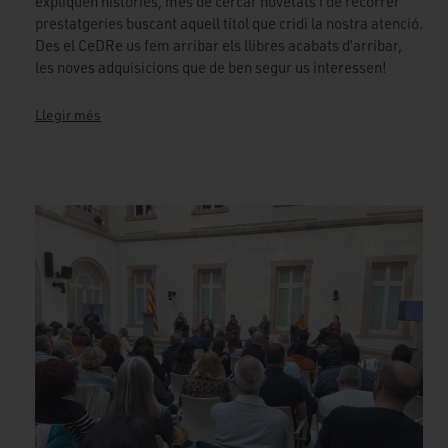
expliquen històries, mes de cercar novetats i de recorrer
prestatgeries buscant aquell títol que cridi la nostra atenció.
Des el CeDRe us fem arribar els llibres acabats d’arribar,
les noves adquisicions que de ben segur us interessen!
Llegir més