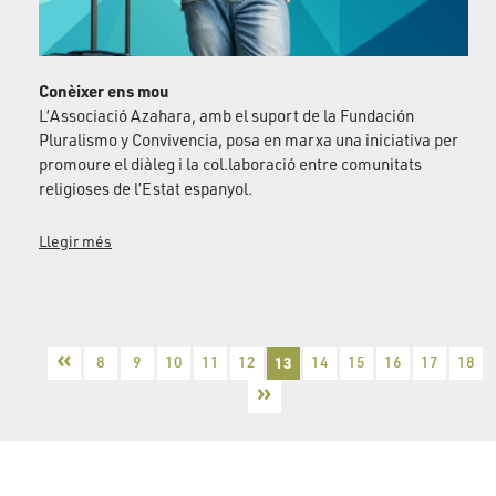
Conèixer ens mou
L’Associació Azahara, amb el suport de la Fundación
Pluralismo y Convivencia, posa en marxa una iniciativa per
promoure el diàleg i la col.laboració entre comunitats
religioses de l’Estat espanyol.
Llegir més
«
8
9
10
11
12
13
14
15
16
17
18
»