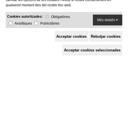
canviar les opcions de les cookies i retirar el vostre consentiment en
qualsevol moment des del nostre lloc web.
Cookies autoritzades:
Obligatòries
Més detalls
Analítiques
Publicitàries
Acceptar cookies
Rebutjar cookies
Espai de Solidaritat
Acceptar cookies seleccionades
c/ Mestre Francesc Civil,
3 baixos, 17005 Girona
Tel. 872 29 01 26
solidaries@solidaries.org
HORARI D'ESTIU:
de 8 a 15 h
LA COORDINADORA
QUÈ FEM
QUÈ T'OFERIM