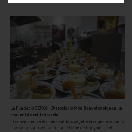
La Fundació SERGI i l’Associació Món Banyoles signen un
conveni de col.laboració
El conveni entre les dues entitats segella la cogestió a partir
d’ara el restaurant La Porta del Món de Banyoles i del