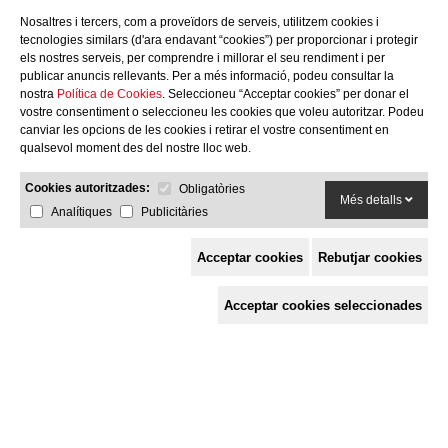
Nosaltres i tercers, com a proveïdors de serveis, utilitzem cookies i
tecnologies similars (d'ara endavant “cookies”) per proporcionar i protegir
els nostres serveis, per comprendre i millorar el seu rendiment i per
publicar anuncis rellevants. Per a més informació, podeu consultar la
nostra
Política de Cookies
. Seleccioneu “Acceptar cookies” per donar el
vostre consentiment o seleccioneu les cookies que voleu autoritzar. Podeu
canviar les opcions de les cookies i retirar el vostre consentiment en
qualsevol moment des del nostre lloc web.
Cookies autoritzades:
Obligatòries
Més detalls
Analítiques
Publicitàries
Acceptar cookies
Rebutjar cookies
Espai de Solidaritat
Acceptar cookies seleccionades
c/ Mestre Francesc Civil,
3 baixos, 17005 Girona
Tel. 872 29 01 26
solidaries@solidaries.org
HORARI D'ESTIU:
de 8 a 15 h