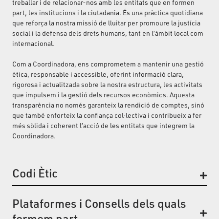
treballar i de relacionar-nos amb les entitats que en formen
part, les institucions i la ciutadania. És una pràctica quotidiana
que reforça la nostra missió de lluitar per promoure la justícia
social i la defensa dels drets humans, tant en l’àmbit local com
internacional.
Com a Coordinadora, ens comprometem a mantenir una gestió
ètica, responsable i accessible, oferint informació clara,
rigorosa i actualitzada sobre la nostra estructura, les activitats
que impulsem i la gestió dels recursos econòmics. Aquesta
transparència no només garanteix la rendició de comptes, sinó
que també enforteix la confiança col·lectiva i contribueix a fer
més sòlida i coherent l’acció de les entitats que integrem la
Coordinadora.
Codi Ètic
Plataformes i Consells dels quals
formem part
Codi Ètic