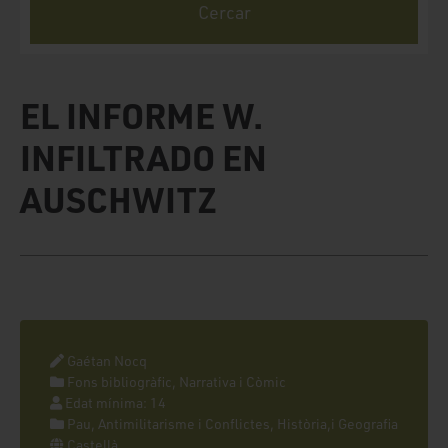
EL INFORME W.
INFILTRADO EN
AUSCHWITZ
Gaétan Nocq
Fons bibliogràfic, Narrativa i Còmic
Edat mínima: 14
Pau, Antimilitarisme i Conflictes, Història,i Geografia
Castellà