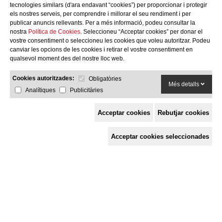
tecnologies similars (d'ara endavant “cookies”) per proporcionar i protegir
els nostres serveis, per comprendre i millorar el seu rendiment i per
publicar anuncis rellevants. Per a més informació, podeu consultar la
nostra
Política de Cookies
. Seleccioneu “Acceptar cookies” per donar el
vostre consentiment o seleccioneu les cookies que voleu autoritzar. Podeu
canviar les opcions de les cookies i retirar el vostre consentiment en
qualsevol moment des del nostre lloc web.
Cookies autoritzades:
Obligatòries
Més detalls
Analítiques
Publicitàries
Acceptar cookies
Rebutjar cookies
Espai de Solidaritat
Acceptar cookies seleccionades
c/ Mestre Francesc Civil,
3 baixos, 17005 Girona
Tel. 872 29 01 26
solidaries@solidaries.org
HORARI D'ESTIU:
de 8 a 15 h
LA COORDINADORA