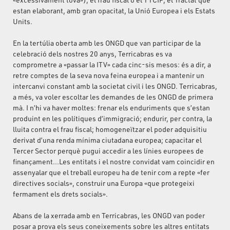
estan elaborant, amb gran opacitat, la Unió Europea i els Estats
Units.
En la tertúlia oberta amb les ONGD que van participar de la
celebració dels nostres 20 anys, Terricabras es va
comprometre a «passar la ITV» cada cinc-sis mesos: és a dir, a
retre comptes de la seva nova feina europea i a mantenir un
intercanvi constant amb la societat civil i les ONGD. Terricabras,
a més, va voler escoltar les demandes de les ONGD de primera
mà. I n’hi va haver moltes: frenar els enduriments que s’estan
produint en les polítiques d’immigració; endurir, per contra, la
lluita contra el frau fiscal; homogeneïtzar el poder adquisitiu
derivat d’una renda mínima ciutadana europea; capacitar el
Tercer Sector perquè pugui accedir a les línies europees de
finançament...Les entitats i el nostre convidat vam coincidir en
assenyalar que el treball europeu ha de tenir com a repte «fer
directives socials», construir una Europa «que protegeixi
fermament els drets socials».
Abans de la xerrada amb en Terricabras, les ONGD van poder
posar a prova els seus coneixements sobre les altres entitats