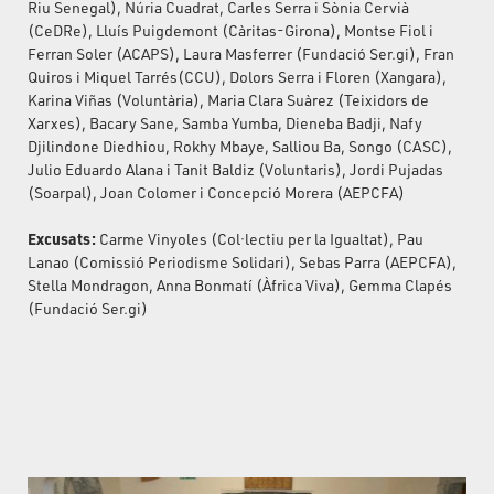
Riu Senegal), Núria Cuadrat, Carles Serra i Sònia Cervià
(CeDRe), Lluís Puigdemont (Càritas-Girona), Montse Fiol i
Ferran Soler (ACAPS), Laura Masferrer (Fundació Ser.gi), Fran
Quiros i Miquel Tarrés(CCU), Dolors Serra i Floren (Xangara),
Karina Viñas (Voluntària), Maria Clara Suàrez (Teixidors de
Xarxes), Bacary Sane, Samba Yumba, Dieneba Badji, Nafy
Djilindone Diedhiou, Rokhy Mbaye, Salliou Ba, Songo (CASC),
Julio Eduardo Alana i Tanit Baldiz (Voluntaris), Jordi Pujadas
(Soarpal), Joan Colomer i Concepció Morera (AEPCFA)
Excusats:
Carme Vinyoles (Col·lectiu per la Igualtat), Pau
Lanao (Comissió Periodisme Solidari), Sebas Parra (AEPCFA),
Stella Mondragon, Anna Bonmatí (Àfrica Viva), Gemma Clapés
(Fundació Ser.gi)