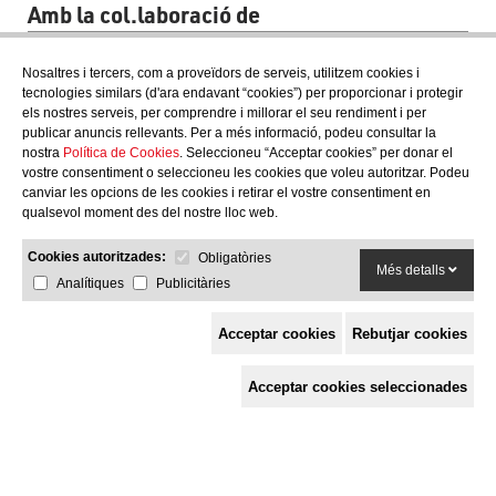
Amb la col.laboració de
Nosaltres i tercers, com a proveïdors de serveis, utilitzem cookies i
tecnologies similars (d'ara endavant “cookies”) per proporcionar i protegir
els nostres serveis, per comprendre i millorar el seu rendiment i per
publicar anuncis rellevants. Per a més informació, podeu consultar la
nostra
Política de Cookies
. Seleccioneu “Acceptar cookies” per donar el
vostre consentiment o seleccioneu les cookies que voleu autoritzar. Podeu
canviar les opcions de les cookies i retirar el vostre consentiment en
qualsevol moment des del nostre lloc web.
Cookies autoritzades:
Obligatòries
Més detalls
Analítiques
Publicitàries
Acceptar cookies
Rebutjar cookies
Espai de Solidaritat
Acceptar cookies seleccionades
c/ Mestre Francesc Civil,
3 baixos, 17005 Girona
Tel. 872 29 01 26
solidaries@solidaries.org