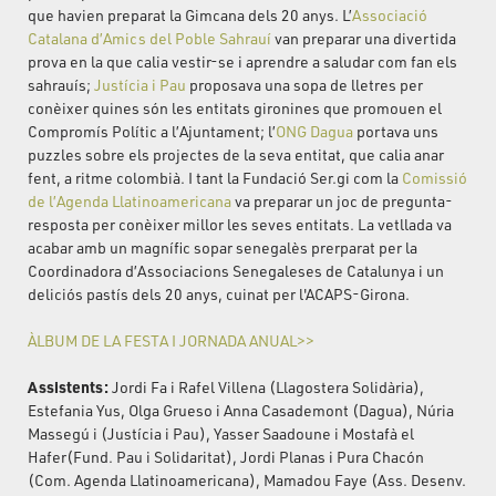
que havien preparat la Gimcana dels 20 anys. L’
Associació
Catalana d’Amics del Poble Sahrauí
van preparar una divertida
prova en la que calia vestir-se i aprendre a saludar com fan els
sahrauís;
Justícia i Pau
proposava una sopa de lletres per
conèixer quines són les entitats gironines que promouen el
Compromís Polític a l’Ajuntament; l’
ONG Dagua
portava uns
puzzles sobre els projectes de la seva entitat, que calia anar
fent, a ritme colombià. I tant la Fundació Ser.gi com la
Comissió
de l’Agenda Llatinoamericana
va preparar un joc de pregunta-
resposta per conèixer millor les seves entitats. La vetllada va
acabar amb un magnífic sopar senegalès prerparat per la
Coordinadora d’Associacions Senegaleses de Catalunya i un
deliciós pastís dels 20 anys, cuinat per l'ACAPS-Girona.
ÀLBUM DE LA FESTA I JORNADA ANUAL>>
Assistents:
Jordi Fa i Rafel Villena (Llagostera Solidària),
Estefania Yus, Olga Grueso i Anna Casademont (Dagua), Núria
Massegú i (Justícia i Pau), Yasser Saadoune i Mostafà el
Hafer(Fund. Pau i Solidaritat), Jordi Planas i Pura Chacón
(Com. Agenda Llatinoamericana), Mamadou Faye (Ass. Desenv.