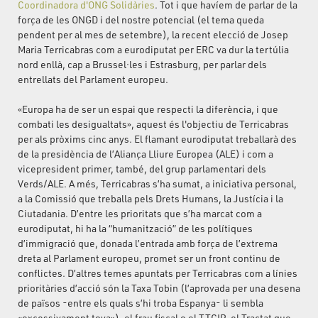
Coordinadora d'ONG Solidàries
. Tot i que havíem de parlar de la
força de les ONGD i del nostre potencial (el tema queda
pendent per al mes de setembre), la recent elecció de Josep
Maria Terricabras com a eurodiputat per ERC va dur la tertúlia
nord enllà, cap a Brussel·les i Estrasburg, per parlar dels
entrellats del Parlament europeu.
«Europa ha de ser un espai que respecti la diferència, i que
combati les desigualtats», aquest és l'objectiu de Terricabras
per als pròxims cinc anys. El flamant eurodiputat treballarà des
de la presidència de l’Aliança Lliure Europea (ALE) i com a
vicepresident primer, també, del grup parlamentari dels
Verds/ALE. A més, Terricabras s’ha sumat, a iniciativa personal,
a la Comissió que treballa pels Drets Humans, la Justícia i la
Ciutadania. D’entre les prioritats que s’ha marcat com a
eurodiputat, hi ha la “humanització” de les polítiques
d’immigració que, donada l’entrada amb força de l’extrema
dreta al Parlament europeu, promet ser un front continu de
conflictes. D’altres temes apuntats per Terricabras com a línies
prioritàries d’acció són la Taxa Tobin (l’aprovada per una desena
de països -entre els quals s’hi troba Espanya- li sembla
«excessivament tova»), el frau fiscal o el TTCIP, el Tractat que