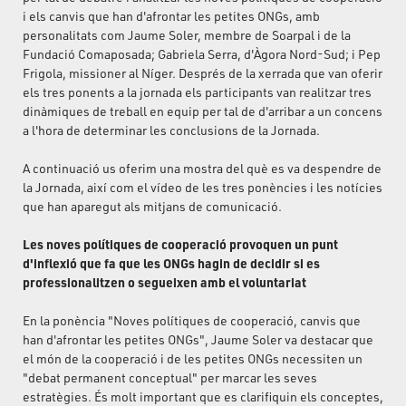
i els canvis que han d'afrontar les petites ONGs, amb
personalitats com Jaume Soler, membre de Soarpal i de la
Fundació Comaposada; Gabriela Serra, d'Àgora Nord-Sud; i Pep
Frigola, missioner al Níger. Després de la xerrada que van oferir
els tres ponents a la jornada els participants van realitzar tres
dinàmiques de treball en equip per tal de d'arribar a un concens
a l'hora de determinar les conclusions de la Jornada.
A continuació us oferim una mostra del què es va despendre de
la Jornada, així com el vídeo de les tres ponències i les notícies
que han aparegut als mitjans de comunicació.
Les noves polítiques de cooperació provoquen un punt
d'inflexió que fa que les ONGs hagin de decidir si es
professionalitzen o segueixen amb el voluntariat
En la ponència "Noves polítiques de cooperació, canvis que
han d'afrontar les petites ONGs", Jaume Soler va destacar que
el món de la cooperació i de les petites ONGs necessiten un
"debat permanent conceptual" per marcar les seves
estratègies. És molt important que es clarifiquin els conceptes,