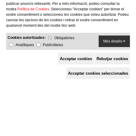
publicar anuncis rellevants. Per a més informació, podeu consultar la
nostra
Política de Cookies
. Seleccioneu “Acceptar cookies” per donar el
vostre consentiment o seleccioneu les cookies que voleu autoritzar. Podeu
canviar les opcions de les cookies i retirar el vostre consentiment en
qualsevol moment des del nostre lloc web.
Cookies autoritzades:
Obligatòries
Més detalls
Analítiques
Publicitàries
Acceptar cookies
Rebutjar cookies
Espai de Solidaritat
Acceptar cookies seleccionades
c/ Mestre Francesc Civil,
3 baixos, 17005 Girona
Tel. 872 29 01 26
solidaries@solidaries.org
HORARI D'ESTIU:
de 8 a 15 h
LA COORDINADORA