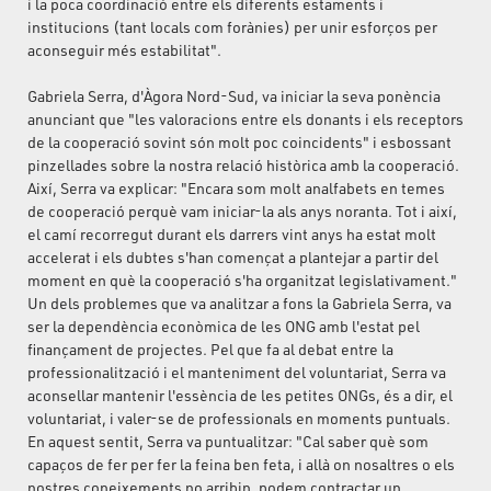
i la poca coordinació entre els diferents estaments i
institucions (tant locals com forànies) per unir esforços per
aconseguir més estabilitat".
Gabriela Serra, d'Àgora Nord-Sud, va iniciar la seva ponència
anunciant que "les valoracions entre els donants i els receptors
de la cooperació sovint són molt poc coincidents" i esbossant
pinzellades sobre la nostra relació històrica amb la cooperació.
Així, Serra va explicar: "Encara som molt analfabets en temes
de cooperació perquè vam iniciar-la als anys noranta. Tot i així,
el camí recorregut durant els darrers vint anys ha estat molt
accelerat i els dubtes s'han començat a plantejar a partir del
moment en què la cooperació s'ha organitzat legislativament."
Un dels problemes que va analitzar a fons la Gabriela Serra, va
ser la dependència econòmica de les ONG amb l'estat pel
finançament de projectes. Pel que fa al debat entre la
professionalització i el manteniment del voluntariat, Serra va
aconsellar mantenir l'essència de les petites ONGs, és a dir, el
voluntariat, i valer-se de professionals en moments puntuals.
En aquest sentit, Serra va puntualitzar: "Cal saber què som
capaços de fer per fer la feina ben feta, i allà on nosaltres o els
nostres coneixements no arribin, podem contractar un