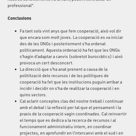
professional".
Conclusions
Fa tant sols vint anys que fem cooperació, això vol dir
que encara som molt joves. La cooperació es va iniciar
des de les ONGs i posteriorment s'ha ordenat
políticament. Aquesta ordenació ha fet que les ONGs
s'hagin d'adaptar a canvis (sobretot burocràtics) i això
provoca un cert desconcert.
La direcció que s'ha anat prenent a causa de la
politització dels recursos i de les polítiques de
cooperació ha fet que les institucions puguin arribar a
incidir i decidir on s'ha de realitzar la cooperació i en
quins sectors.
Cal aclarir conceptes clau del nostre treball i continuar
amb el debat i la reflexió per tal que el pensament i la
praxis de la cooperació vagin coordinades. Cal reinvertir
el temps que es dedica a la recerca de recursos i al
funcionament administratiu intern, en coordinar
projectes, en aprofundir en l'intercanvi amb el sud i en