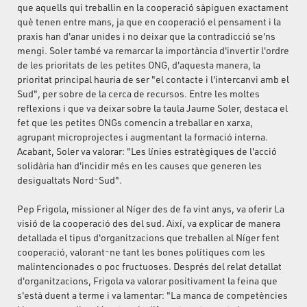
que aquells qui treballin en la cooperació sàpiguen exactament
què tenen entre mans, ja que en cooperació el pensament i la
praxis han d'anar unides i no deixar que la contradicció se'ns
mengi. Soler també va remarcar la importància d'invertir l'ordre
de les prioritats de les petites ONG, d'aquesta manera, la
prioritat principal hauria de ser "el contacte i l'intercanvi amb el
Sud", per sobre de la cerca de recursos. Entre les moltes
reflexions i que va deixar sobre la taula Jaume Soler, destaca el
fet que les petites ONGs comencin a treballar en xarxa,
agrupant microprojectes i augmentant la formació interna.
Acabant, Soler va valorar: "Les línies estratègiques de l'acció
solidària han d'incidir més en les causes que generen les
desigualtats Nord-Sud".
Pep Frigola, missioner al Níger des de fa vint anys, va oferir La
visió de la cooperació des del sud. Així, va explicar de manera
detallada el tipus d'organitzacions que treballen al Níger fent
cooperació, valorant-ne tant les bones polítiques com les
malintencionades o poc fructuoses. Després del relat detallat
d'organitzacions, Frigola va valorar positivament la feina que
s'està duent a terme i va lamentar: "La manca de competències