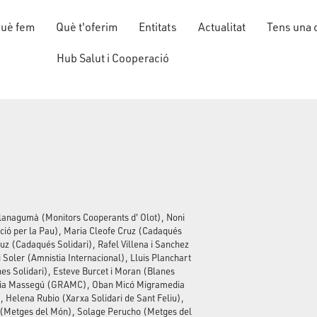
uè fem
Què t'oferim
Entitats
Actualitat
Tens una 
Hub Salut i Cooperació
anagumà (Monitors Cooperants d' Olot), Noni
ació per la Pau), Maria Cleofe Cruz (Cadaqués
ruz (Cadaqués Solidari), Rafel Villena i Sanchez
 Soler (Amnistia Internacional), Lluis Planchart
es Solidari), Esteve Burcet i Moran (Blanes
úria Massegú (GRAMC), Oban Micó Migramedia
, Helena Rubio (Xarxa Solidari de Sant Feliu),
r (Metges del Món), Solage Perucho (Metges del