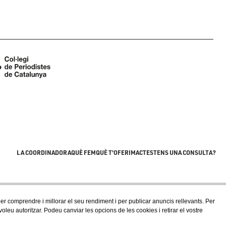
LA COORDINADORA
QUÈ FEM
QUÈ T'OFERIM
ACTES
TENS UNA CONSULTA?
 per comprendre i millorar el seu rendiment i per publicar anuncis rellevants. Per
eu autoritzar. Podeu canviar les opcions de les cookies i retirar el vostre