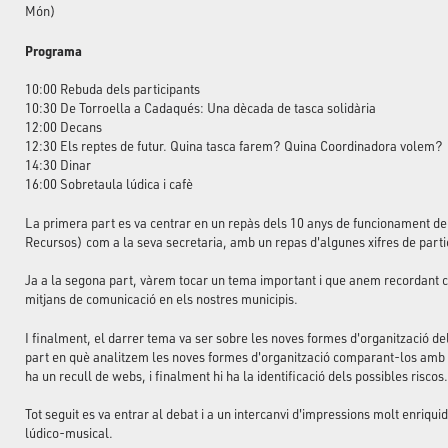
Món)
Programa
10:00 Rebuda dels participants
10:30 De Torroella a Cadaqués: Una dècada de tasca solidària
12:00 Decans
12:30 Els reptes de futur. Quina tasca farem? Quina Coordinadora volem?
14:30 Dinar
16:00 Sobretaula lúdica i cafè
La primera part es va centrar en un repàs dels 10 anys de funcionament de
Recursos) com a la seva secretaria, amb un repas d'algunes xifres de partic
Ja a la segona part, vàrem tocar un tema important i que anem recordant c
mitjans de comunicació en els nostres municipis.
I finalment, el darrer tema va ser sobre les noves formes d'organització del
part en què analitzem les noves formes d'organització comparant-los amb e
ha un recull de webs, i finalment hi ha la identificació dels possibles riscos.
Tot seguit es va entrar al debat i a un intercanvi d'impressions molt enriquid
lúdico-musical.