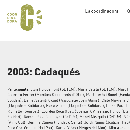
La coordinadora
Q
2003: Cadaqués
Participants:
Lluis Puigdemont (SETEM), Maria Català (SETEM), Marc Pl
Chorrero Ferran (Monitors Cooperants d' Olot), Martí Terés i Bonet (Fund
Solidari), Daniel Valentí Xruset (Associació Joan Alsina), Chilo Mayrena C
(Llagostera Solidaria), Nuria Albert (Llagostera Solidaria), Imma Parada i
Riumallo (Soarpal), Lourdes Roca Güell (Soarpal), Anastasio Pulido (Blan
Solidari), Ramon Roca Castanyer (CeDRe), Manel Mezquita (CeDRe), N
(Amic Ugt), Gemma Clapés (Fundació Ser.gi), Jordi Planas (Justícia i Pau)
Pura Chacón (Justícia i Pau), Karina Viñas (Metges del Món), Kiku Auque