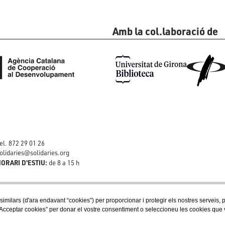
Amb la col.laboració de
el. 872 29 01 26
olidaries@solidaries.org
ORARI D'ESTIU:
de 8 a 15 h
 similars (d'ara endavant “cookies”) per proporcionar i protegir els nostres serveis,
Acceptar cookies” per donar el vostre consentiment o seleccioneu les cookies que vol
Segueix-nos a les xarxes socials