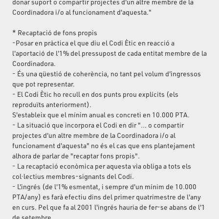
donar suport o compartir projectes d'un altre membre de la
Coordinadora i/o al funcionament d'aquesta."
* Recaptació de fons propis
-Posar en pràctica el que diu el Codi Ètic en reacció a
l'aportació de l'1% del pressupost de cada entitat membre de la
Coordinadora.
- És una qüestió de coherència, no tant pel volum d'ingressos
que pot representar.
- El Codi Ètic ho recull en dos punts prou explícits (els
reproduïts anteriorment).
S'estableix que el mínim anual es concreti en 10.000 PTA.
- La situació que incorpora el Codi en dir "... o compartir
projectes d'un altre membre de la Coordinadora i/o al
funcionament d'aquesta" no és el cas que ens plantejament
alhora de parlar de "recaptar fons propis".
- La recaptació econòmica per aquesta via obliga a tots els
col·lectius membres-signants del Codi.
- L'ingrés (de l'1% esmentat, i sempre d'un mínim de 10.000
PTA/any) es farà efectiu dins del primer quatrimestre de l'any
en curs. Pel que fa al 2001 l'ingrés hauria de fer-se abans de l'1
de setembre.