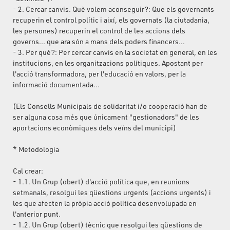
- 2. Cercar canvis. Què volem aconseguir?: Que els governants
recuperin el control polític i així, els governats (la ciutadania,
les persones) recuperin el control de les accions dels
governs... que ara són a mans dels poders financers...
- 3. Per què?: Per cercar canvis en la societat en general, en les
institucions, en les organitzacions polítiques. Apostant per
l'acció transformadora, per l'educació en valors, per la
informació documentada...
(Els Consells Municipals de solidaritat i/o cooperació han de
ser alguna cosa més que únicament "gestionadors" de les
aportacions econòmiques dels veïns del municipi)
* Metodologia
Cal crear:
- 1.1. Un Grup (obert) d'acció política que, en reunions
setmanals, resolgui les qüestions urgents (accions urgents) i
les que afecten la pròpia acció política desenvolupada en
l'anterior punt.
- 1.2. Un Grup (obert) tècnic que resolgui les qüestions de