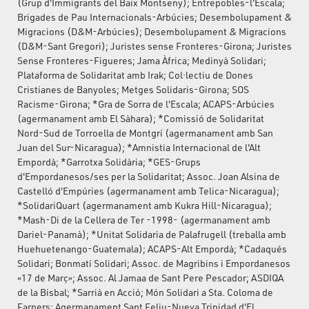
(Grup d'Immigrants del Baix Montseny); Entrepobles-l'Escala;
Brigades de Pau Internacionals-Arbúcies; Desembolupament &
Migracions (D&M-Arbúcies); Desembolupament & Migracions
(D&M-Sant Gregori); Juristes sense Fronteres-Girona; Juristes
Sense Fronteres-Figueres; Jama Àfrica; Medinyà Solidari;
Plataforma de Solidaritat amb Irak; Col·lectiu de Dones
Cristianes de Banyoles; Metges Solidaris-Girona; SOS
Racisme-Girona; *Gra de Sorra de l'Escala; ACAPS-Arbúcies
(agermanament amb El Sàhara); *Comissió de Solidaritat
Nord-Sud de Torroella de Montgrí (agermanament amb San
Juan del Sur-Nicaragua); *Amnistia Internacional de l'Alt
Empordà; *Garrotxa Solidària; *GES-Grups
d'Empordanesos/ses per la Solidaritat; Assoc. Joan Alsina de
Castelló d'Empúries (agermanament amb Telica-Nicaragua);
*SolidariQuart (agermanament amb Kukra Hill-Nicaragua);
*Mash-Di de la Cellera de Ter -1998- (agermanament amb
Dariel-Panamà); *Unitat Solidaria de Palafrugell (treballa amb
Huehuetenango-Guatemala); ACAPS-Alt Empordà; *Cadaqués
Solidari; Bonmatí Solidari; Assoc. de Magribins i Empordanesos
«17 de Març»; Assoc. Al Jamaa de Sant Pere Pescador; ASDIQA
de la Bisbal; *Sarrià en Acció; Món Solidari a Sta. Coloma de
Farners; Agermanament Sant Feliu-Nueva Trinidad d'El