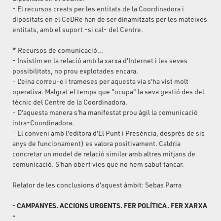
- El recursos creats per les entitats de la Coordinadora i
dipositats en el CeDRe han de ser dinamitzats per les mateixes
entitats, amb el suport -si cal- del Centre.
* Recursos de comunicació...
- Insistim en la relació amb la xarxa d'Internet i les seves
possibilitats, no prou explotades encara.
- L'eina correu-e i trameses per aquesta via s'ha vist molt
operativa. Malgrat el temps que "ocupa" la seva gestió des del
tècnic del Centre de la Coordinadora.
- D'aquesta manera s'ha manifestat prou àgil la comunicació
intra-Coordinadora.
- El conveni amb l'editora d'El Punt i Presència, després de sis
anys de funcionament) es valora positivament. Caldria
concretar un model de relació similar amb altres mitjans de
comunicació. S'han obert vies que no hem sabut tancar.
Relator de les conclusions d'aquest àmbit: Sebas Parra
- CAMPANYES. ACCIONS URGENTS. FER POLÍTICA. FER XARXA
-