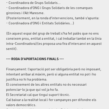
- Coordinadora de Grups Solidaris...
- Coordinadora d'ONG i Grups Solidaris de les comarques
gironines i l'Alt Maresme.
(Posteriorment, en la ronda d'intervencions, també s'apunta:
- Coordinadora d'ONG i Entitats Solidàries...)
(En aquest espai del grup de treball s'ha fet palès que no ens
coneixem prou, entitat a entitat, i cal treballar també en la línia
intra-Coordinadora)(es proposa una fira d'intercanvi en aquest
sentit).
--- RODA D'APORTACIONS FINALS ---
Finançament: l'aportació pot ser obligatòria però no imposant,
intentant arribar al màxim, però si alguna entitat no pot i ho
justifica no hi ha problema.
El coneixement de les altres entitats no és necessari
potenciar-lo ja que qui vol ja ho fa.
El Secretariat cal que tingui suport tècnic.
Cal baixar a la realitat local i fer campanyes per difondre els
valors democràtics.