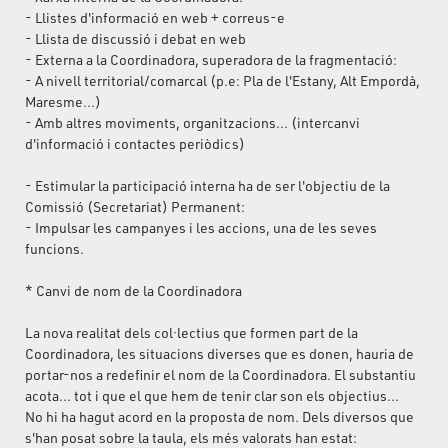
- Llistes d'informació en web + correus-e
- Llista de discussió i debat en web
- Externa a la Coordinadora, superadora de la fragmentació:
- A nivell territorial/comarcal (p.e: Pla de l'Estany, Alt Empordà,
Maresme...)
- Amb altres moviments, organitzacions... (intercanvi
d'informació i contactes periòdics)
- Estimular la participació interna ha de ser l'objectiu de la
Comissió (Secretariat) Permanent:
- Impulsar les campanyes i les accions, una de les seves
funcions.
* Canvi de nom de la Coordinadora
La nova realitat dels col·lectius que formen part de la
Coordinadora, les situacions diverses que es donen, hauria de
portar-nos a redefinir el nom de la Coordinadora. El substantiu
acota... tot i que el que hem de tenir clar son els objectius...
No hi ha hagut acord en la proposta de nom. Dels diversos que
s'han posat sobre la taula, els més valorats han estat: