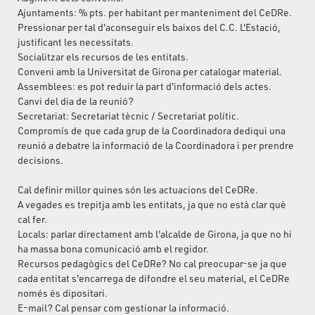
Ajuntaments: % pts. per habitant per manteniment del CeDRe.
Pressionar per tal d'aconseguir els baixos del C.C. L'Estació,
justificant les necessitats.
Socialitzar els recursos de les entitats.
Conveni amb la Universitat de Girona per catalogar material.
Assemblees: es pot reduir la part d'informació dels actes.
Canvi del dia de la reunió?
Secretariat: Secretariat tècnic / Secretariat polític.
Compromís de que cada grup de la Coordinadora dediqui una
reunió a debatre la informació de la Coordinadora i per prendre
decisions.
Cal definir millor quines són les actuacions del CeDRe.
A vegades es trepitja amb les entitats, ja que no està clar què
cal fer.
Locals: parlar directament amb l'alcalde de Girona, ja que no hi
ha massa bona comunicació amb el regidor.
Recursos pedagògics del CeDRe? No cal preocupar-se ja que
cada entitat s'encarrega de difondre el seu material, el CeDRe
només és dipositari.
E-mail? Cal pensar com gestionar la informació.