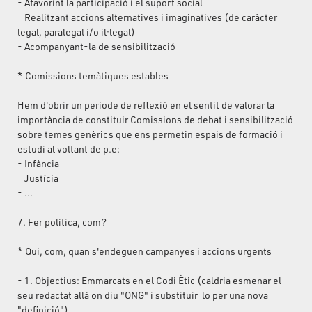
- Afavorint la participació i el suport social
- Realitzant accions alternatives i imaginatives (de caràcter
legal, paralegal i/o il·legal)
- Acompanyant-la de sensibilització
* Comissions temàtiques estables
Hem d'obrir un període de reflexió en el sentit de valorar la
importància de constituir Comissions de debat i sensibilització
sobre temes genèrics que ens permetin espais de formació i
estudi al voltant de p.e:
- Infància
- Justícia
- ...
7. Fer política, com?
* Qui, com, quan s'endeguen campanyes i accions urgents
- 1. Objectius: Emmarcats en el Codi Ètic (caldria esmenar el
seu redactat allà on diu "ONG" i substituir-lo per una nova
"definició").