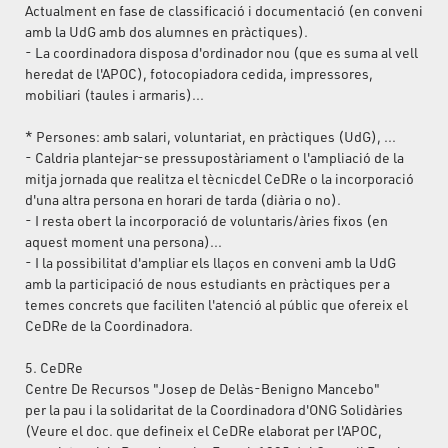
Actualment en fase de classificació i documentació (en conveni
amb la UdG amb dos alumnes en pràctiques).
- La coordinadora disposa d'ordinador nou (que es suma al vell
heredat de l'APOC), fotocopiadora cedida, impressores,
mobiliari (taules i armaris)...
* Persones: amb salari, voluntariat, en pràctiques (UdG), ...
- Caldria plantejar-se pressupostàriament o l'ampliació de la
mitja jornada que realitza el tècnicdel CeDRe o la incorporació
d'una altra persona en horari de tarda (diària o no).
- I resta obert la incorporació de voluntaris/àries fixos (en
aquest moment una persona)...
- I la possibilitat d'ampliar els llaços en conveni amb la UdG
amb la participació de nous estudiants en pràctiques per a
temes concrets que faciliten l'atenció al públic que ofereix el
CeDRe de la Coordinadora.
5. CeDRe
Centre De Recursos "Josep de Delàs-Benigno Mancebo"
per la pau i la solidaritat de la Coordinadora d'ONG Solidàries
(Veure el doc. que defineix el CeDRe elaborat per l'APOC,