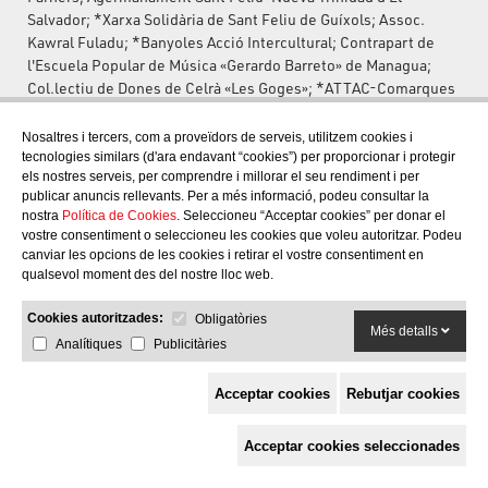
Salvador; *Xarxa Solidària de Sant Feliu de Guíxols; Assoc.
Kawral Fuladu; *Banyoles Acció Intercultural; Contrapart de
l'Escuela Popular de Música «Gerardo Barreto» de Managua;
Col.lectiu de Dones de Celrà «Les Goges»; *ATTAC-Comarques
gironines; *AASF-Associació per a l'Adopció Sense Fronteres;
*ATTAC-Alt Maresme; *Metges del Món; *Monitors Cooperants
Nosaltres i tercers, com a proveïdors de serveis, utilitzem cookies i
d'Olot; *Centre Infantil i Juvenil Parroquial de Sta. Eugènia;
tecnologies similars (d'ara endavant “cookies”) per proporcionar i protegir
els nostres serveis, per comprendre i millorar el seu rendiment i per
*Comissió de Solidaritat de La Bisbal; altres assoc. solidàries
publicar anuncis rellevants. Per a més informació, podeu consultar la
d'aquest àmbit territorial.
nostra
Política de Cookies
. Seleccioneu “Acceptar cookies” per donar el
+ *APOC-Associació de Pacifistes i Objectors de Conciència
vostre consentiment o seleccioneu les cookies que voleu autoritzar. Podeu
(dissolta 31.12.1999)
canviar les opcions de les cookies i retirar el vostre consentiment en
+ *Amnistia Internacional-Girona (dissolta el gener de 2001)
qualsevol moment des del nostre lloc web.
+ *Centre De Recursos per la pau i la solidaritat (CeDRe-
associació instrumental de la Coordinadora d'ONG Solidàries)
Cookies autoritzades:
Obligatòries
Més detalls
(*) Han assumit el Codi Ètic signant-lo i/o segellant-lo i/o de
Analítiques
Publicitàries
paraula; la resta han maniferstat activament la seva adhesió.
Acceptar cookies
Rebutjar cookies
3. Col.lectius propers a la Coordinadora d'ONG Solidàries:
Acceptar cookies seleccionades
XCADE: Xarxes Ciutadanes a 35 municipis de les comarques
gironines i l'Alt Maresme, per a l'Abolició del Deute Extern dels