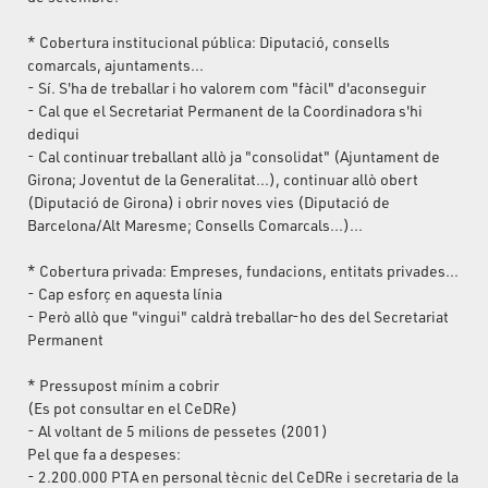
* Cobertura institucional pública: Diputació, consells
comarcals, ajuntaments...
- Sí. S'ha de treballar i ho valorem com "fàcil" d'aconseguir
- Cal que el Secretariat Permanent de la Coordinadora s'hi
dediqui
- Cal continuar treballant allò ja "consolidat" (Ajuntament de
Girona; Joventut de la Generalitat...), continuar allò obert
(Diputació de Girona) i obrir noves vies (Diputació de
Barcelona/Alt Maresme; Consells Comarcals...)...
* Cobertura privada: Empreses, fundacions, entitats privades...
- Cap esforç en aquesta línia
- Però allò que "vingui" caldrà treballar-ho des del Secretariat
Permanent
* Pressupost mínim a cobrir
(Es pot consultar en el CeDRe)
- Al voltant de 5 milions de pessetes (2001)
Pel que fa a despeses:
- 2.200.000 PTA en personal tècnic del CeDRe i secretaria de la