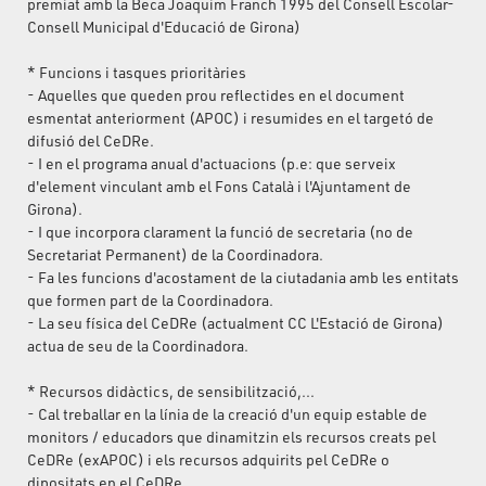
premiat amb la Beca Joaquim Franch 1995 del Consell Escolar-
Consell Municipal d'Educació de Girona)
* Funcions i tasques prioritàries
- Aquelles que queden prou reflectides en el document
esmentat anteriorment (APOC) i resumides en el targetó de
difusió del CeDRe.
- I en el programa anual d'actuacions (p.e: que serveix
d'element vinculant amb el Fons Català i l'Ajuntament de
Girona).
- I que incorpora clarament la funció de secretaria (no de
Secretariat Permanent) de la Coordinadora.
- Fa les funcions d'acostament de la ciutadania amb les entitats
que formen part de la Coordinadora.
- La seu física del CeDRe (actualment CC L'Estació de Girona)
actua de seu de la Coordinadora.
* Recursos didàctics, de sensibilització,...
- Cal treballar en la línia de la creació d'un equip estable de
monitors / educadors que dinamitzin els recursos creats pel
CeDRe (exAPOC) i els recursos adquirits pel CeDRe o
dipositats en el CeDRe.