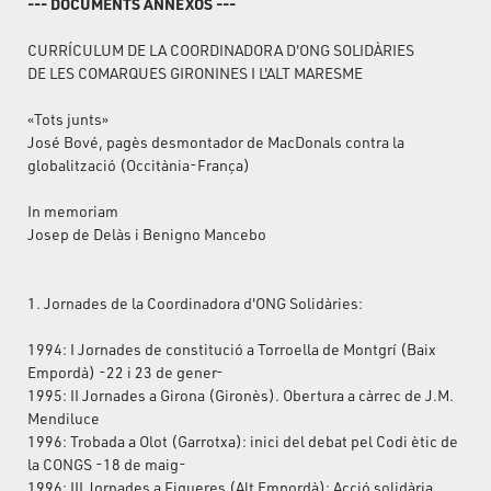
--- DOCUMENTS ANNEXOS ---
CURRÍCULUM DE LA COORDINADORA D'ONG SOLIDÀRIES
DE LES COMARQUES GIRONINES I L'ALT MARESME
«Tots junts»
José Bové, pagès desmontador de MacDonals contra la
globalització (Occitània-França)
In memoriam
Josep de Delàs i Benigno Mancebo
1. Jornades de la Coordinadora d'ONG Solidàries:
1994: I Jornades de constitució a Torroella de Montgrí (Baix
Empordà) -22 i 23 de gener-
1995: II Jornades a Girona (Gironès). Obertura a càrrec de J.M.
Mendiluce
1996: Trobada a Olot (Garrotxa): inici del debat pel Codi ètic de
la CONGS -18 de maig-
1996: III Jornades a Figueres (Alt Empordà): Acció solidària,