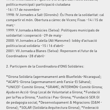
política municipal i participació ciutadana
-16 i 17 de novembre-
1998: IV Jornades a Salt (Gironès): És l'hora de la solidaritat: cal
compartir el món. Obertura a càrrec de Vicenç Fisas -14 i 15 de
març-
1999: V Jornada a Arbúcies (Selva): Polítiques municipals de
solidaritat i cooperació -29 de maig-
2000: VI Jornades a Calella (Alt Maresme): lobby d'actuació
política local solidària -15 i 16 d'abril-
2001: VII Jornada a Blanes (Selva): Repensem el futur de la
Coordinadora -28 d'abril-
2. Participem de la Coordinadora d'ONG Solidàries:
*Girona Solidària (agermanament amb Bluefields-Nicaragua);
*ACAPS-Girona (agermanament amb Farsia-El Sàhara);
*UNICEF-Comitè Girona; *GRAMC; INTERMÓN-Comitè Girona;
Ajuda en Acció-Grup Local de Voluntariat a Girona; *Fundació
per la Pau a Girona; *Justícia i Pau-Girona; *Fundació SER.GI
de pedagogia social; *Desenvolupament & Migracions (D&M -
Girona); *SOLAR (Solidària Arquitectura Girona); *Federació