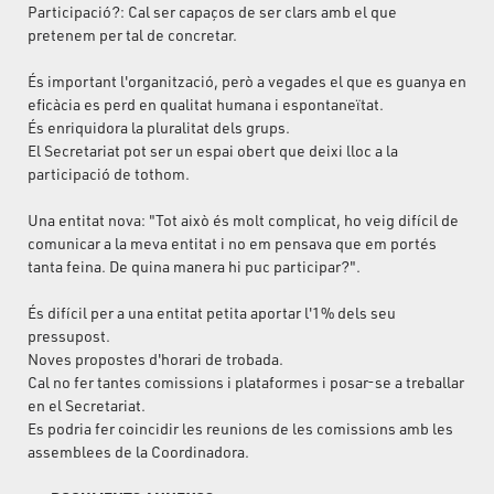
Participació?: Cal ser capaços de ser clars amb el que
pretenem per tal de concretar.
És important l'organització, però a vegades el que es guanya en
eficàcia es perd en qualitat humana i espontaneïtat.
És enriquidora la pluralitat dels grups.
El Secretariat pot ser un espai obert que deixi lloc a la
participació de tothom.
Una entitat nova: "Tot això és molt complicat, ho veig difícil de
comunicar a la meva entitat i no em pensava que em portés
tanta feina. De quina manera hi puc participar?".
És difícil per a una entitat petita aportar l'1% dels seu
pressupost.
Noves propostes d'horari de trobada.
Cal no fer tantes comissions i plataformes i posar-se a treballar
en el Secretariat.
Es podria fer coincidir les reunions de les comissions amb les
assemblees de la Coordinadora.