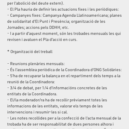
per l'abolició del deute extern).
- El Pla hauria de definir les actuacions fixes i les periòdiques:
- Campanyes fixes: Campanya Agenda Llatinoamericana; planes
de solidaritat d'El Punt i Presència; organització de les
Jornades; accions pels DDHH; etc.
- I a partir d'aquest moment, són les trobades mensuals les qui
revisen i avaluen el Pla d'acció en curs.
* Organització del treball
- Reunions plenàries mensuals:
- És l'assemblea periòdica de la Coordinadora d'ONG Solidàries:
- S'ha de recuparar la balança en el repartiment dels temps a la
reunió de la Coordinadora:
- 3/4 de debat, per 1/4 d'informacións concretes de les
entitats de la Coordinadora.
- El/la moderador/ra ha de recollir prèviament totes les
informacions de les entitats, valorar els temps de les
intervencions i resumir-les si cal.
- Les notes recollides per a la confecció de l'acta mensual de la
trobada ha de ser responsabilitat de dues persones alhora i