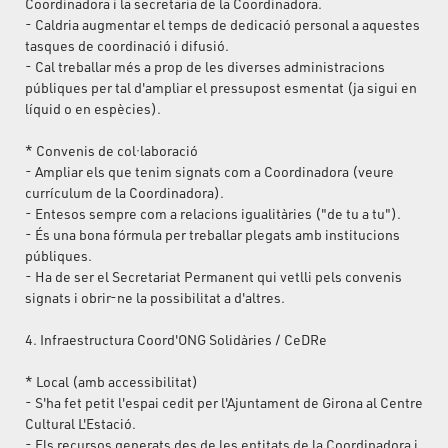
Coordinadora i la secretaria de la Coordinadora.
- Caldria augmentar el temps de dedicació personal a aquestes
tasques de coordinació i difusió.
- Cal treballar més a prop de les diverses administracions
públiques per tal d'ampliar el pressupost esmentat (ja sigui en
líquid o en espècies).
* Convenis de col·laboració
- Ampliar els que tenim signats com a Coordinadora (veure
currículum de la Coordinadora).
- Entesos sempre com a relacions igualitàries ("de tu a tu").
- És una bona fórmula per treballar plegats amb institucions
públiques.
- Ha de ser el Secretariat Permanent qui vetlli pels convenis
signats i obrir-ne la possibilitat a d'altres.
4. Infraestructura Coord'ONG Solidàries / CeDRe
* Local (amb accessibilitat)
- S'ha fet petit l'espai cedit per l'Ajuntament de Girona al Centre
Cultural L'Estació.
- Els recursos generats des de les entitats de la Coordinadora i