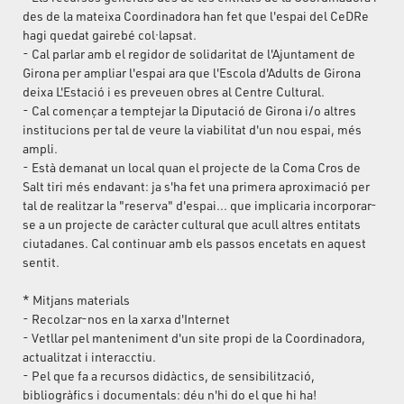
des de la mateixa Coordinadora han fet que l'espai del CeDRe
hagi quedat gairebé col·lapsat.
- Cal parlar amb el regidor de solidaritat de l'Ajuntament de
Girona per ampliar l'espai ara que l'Escola d'Adults de Girona
deixa L'Estació i es preveuen obres al Centre Cultural.
- Cal començar a temptejar la Diputació de Girona i/o altres
institucions per tal de veure la viabilitat d'un nou espai, més
ampli.
- Està demanat un local quan el projecte de la Coma Cros de
Salt tiri més endavant: ja s'ha fet una primera aproximació per
tal de realitzar la "reserva" d'espai... que implicaria incorporar-
se a un projecte de caràcter cultural que acull altres entitats
ciutadanes. Cal continuar amb els passos encetats en aquest
sentit.
* Mitjans materials
- Recolzar-nos en la xarxa d'Internet
- Vetllar pel manteniment d'un site propi de la Coordinadora,
actualitzat i interacctiu.
- Pel que fa a recursos didàctics, de sensibilització,
bibliogràfics i documentals: déu n'hi do el que hi ha!