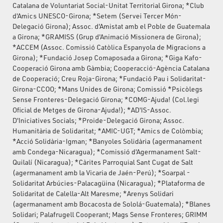
Catalana de Voluntariat Social-Unitat Territorial Girona; *Club
d'Amics UNESCO-Girona; *Setem (Servei Tercer Món-
Delegació Girona); Assoc. d'Amistat amb el Poble de Guatemala
a Girona; *GRAMISS (Grup d'Animació Missionera de Girona);
*ACCEM (Assoc. Comissió Catòlica Espanyola de Migracions a
Girona); *Fundació Josep Comaposada a Girona; *Giga Kafo-
Cooperació Girona amb Gàmbia; Cooperacció-Agència Catalana
de Cooperació; Creu Roja-Girona; *Fundació Pau i Solidaritat-
Girona-CCOO; *Mans Unides de Girona; Comissió *Psicòlegs
Sense Fronteres-Delegació Girona; *COMG-Ajuda! (Col.legi
Oficial de Metges de Girona-Ajuda!); *AD'IS-Assoc.
D'Iniciatives Socials; *Proide-Delegació Girona; Assoc.
Humanitària de Solidaritat; *AMIC-UGT; *Amics de Colòmbia;
*Acció Solidària-Igman; *Banyoles Solidària (agermanament
amb Condega-Nicaragua); *Comissió d'Agermanament Salt-
Quilalí (Nicaragua); *Càrites Parroquial Sant Cugat de Salt
(agermanament amb la Vicaria de Jaén-Perú); *Soarpal -
Solidaritat Arbúcies-Palacagüina (Nicaragua); *Plataforma de
Solidaritat de Calella-Alt Maresme; *Arenys Solidari
(agermanament amb Bocacosta de Sololá-Guatemala); *Blanes
Solidari; Palafrugell Cooperant; Mags Sense Fronteres; GRIMM