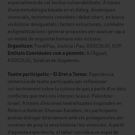
especialment de col·lectius vulnerabilitzats. A través
d’una metodologia basada en el diàleg, dinàmiques
vivencials, testimonis convidats i debat obert, es busca
visibilitzar desigualtats i factors estructurals, combatre
estigmatitzacions i generar propostes per avançar cap a
un model de seguretat humana més inclusiu.
Organitzen:
FundiPau, Justícia i Pau, ASOCOLGI, ICIP.
Entitats Convidades com a ponents:
A l'Aguait,
ASOCOLGI, Sindicat de llogateres.
Teatre participatiu – El Dret a Tornar.
Experiència
immersiva de teatre participatiu per reflexionar
col·lectivament sobre la cultura de pau a partir d’un dels
conflictes que més ens interpel·la avui: Palestina–
Israel. A través d’escenes teatralitzades inspirades en
Retorn a Haifa
de Ghassan Kanafani, les participants
podran dialogar directament amb els protagonistes per
conèixer de prop la seva història i les vivències. A partir
d’aquesta experiència, el taller convida a un espai de