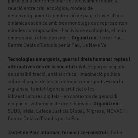
participatiu per reflexionar col·lectivament sobre la
relació entre crisi ecològica, models de
desenvolupament i construcció de pau, a través d’una
dinàmica escènica amb tres monòlegs que representen
mirades contraposades -l’activisme ecologista, el món
Organitzen:
empresarial i el militarisme-.
Terra i Pau,
Centre Delàs d'Estudis per la Pau, La Nave Va.
Tecnologies emergents, guerra i drets humans: reptes i
alternatives des de la societat civil.
Espai participatiu
de sensibilització, anàlisi crítica i imaginació política
sobre el paper de les tecnologies emergents —com la
vigilància, la intel·ligència artificial o les
infraestructures digitals— en contextos de genocidi,
Organitzen:
ocupació i vulneració de drets humans.
SUDS, Irídia, Lafede Justícia Global, Migress, NOVACT i
Centre Delàs d’Estudis per la Pau
Tastet de Pau: informar, formar i co-construir.
Taller