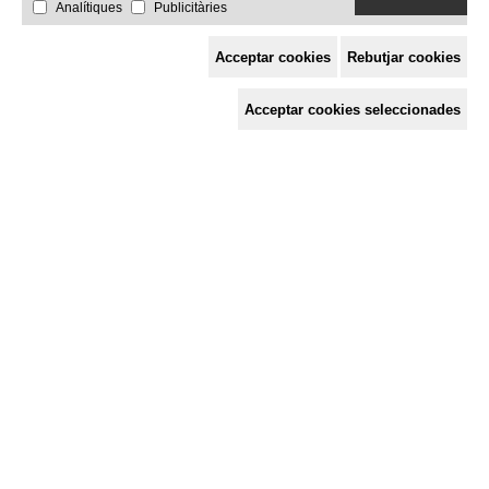
Analítiques
Publicitàries
Acceptar cookies
Rebutjar cookies
Espai de Solidaritat
Acceptar cookies seleccionades
c/ Mestre Francesc Civil,
3 baixos, 17005 Girona
Tel. 872 29 01 26
solidaries@solidaries.org
HORARI D'ESTIU:
de 8 a 15 h
LA COORDINADORA
QUÈ FEM
QUÈ T'OFERIM
ACTES