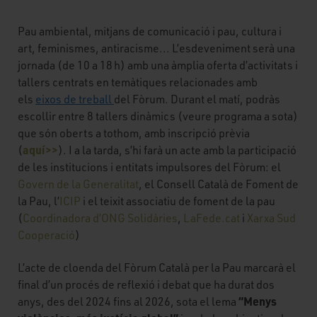
Pau ambiental, mitjans de comunicació i pau, cultura i
art, feminismes, antiracisme... L’esdeveniment serà una
jornada (de 10 a 18 h) amb una àmplia oferta d’activitats i
tallers centrats en temàtiques relacionades amb
els
eixos de treball
del Fòrum. Durant el matí, podràs
escollir entre 8 tallers dinàmics (veure programa a sota)
que són oberts a tothom, amb inscripció prèvia
aquí>>
(
). I a la tarda, s’hi farà un acte amb la participació
de les institucions i entitats impulsores del Fòrum: el
Govern de la Generalitat
, el Consell Català de Foment de
la Pau, l’
ICIP
i el teixit associatiu de foment de la pau
(
Coordinadora d’ONG Solidàries
,
LaFede.cat
i
Xarxa Sud
Cooperació
)
L’acte de cloenda del Fòrum Català per la Pau marcarà el
final d’un procés de reflexió i debat que ha durat dos
“Menys
anys, des del 2024 fins al 2026, sota el lema