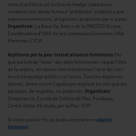
creació artística col·lectiva on imatge i paraula es
combinen per donar forma a “artefactes” simbòlics que
expressen emocions, preguntes i propostes per a la pau.
Organitzen:
La Nave Va, Amics de la UNESCO Girona,
Coordinadora d'ONG de les comarques Gironines i l'Alt
Maresme i l’ICIP.
Arpilleres per la pau: teixint aliances feministes
Per
què parlem de "teixir" des dels feminismes i la pau? Des
de fa segles, les dones hem transformat l'acte de cosir
en un llenguatge polític i col·lectiu. Com les arpilleres
xilenes, farem servir l'agulla per explicar tot allò que les
Organitzen:
paraules, de vegades, no poden dir.
Cooperacció, Escola de Cultura de Pau, Fundipau,
Centre Delàs d’Estudis per la Pau i ICIP.
aquest
Si voleu assistir-hi, us podeu inscriure en
formulari
.