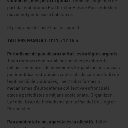
violències, més justícia global”
i amb dos objectius de
partida: elaborar un Pla Director País de Pau i enfortir el
moviment per la pau a Catalunya.
El programa de l’acte final és aquest:
TALLERS FRANJA 1: D’11 a 12.15 h
Periodisme de pau de proximitat: estratègies urgents.
Taula rodona i reunió amb periodistes de diferents
mitjans i membres de moviments/organitzacions socials
per identificar estratègies contra els discursos d'odi i de
legitimació de violències, i per trobar formes o
mecanismes d'autodefensa col·lectiva enfront dels
atacs a periodistes o mitjans posicionats. Organitzen:
LaFede, Grup de Periodisme per la Pau del Col.legi de
Periodistes
Pau ambiental o no, aquesta és la qüestió.
Taller