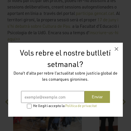
Si voleu participar del procés, podeu fer-ho assistint a les
sessions deliberatives, creant sessions autogestionades o
aportant en línia a través del portal
participa.gencat.cat
. Al
territori gironí, la propera sessió serà el proper
17 de juny i
s'hi debatrà sobre Cultura de Pau.
a la Facultat d'Educació i
Psicologia de la UdG. Encara sou a temps d'
inscriure-us-hi
aquí>>
×
Vols rebre el nostre butlletí
setmanal?
Dona’t d’alta per rebre l’actualitat sobre justícia global de
les comarques gironines.
Enviar
He llegit i accepto la
Política de privacitat