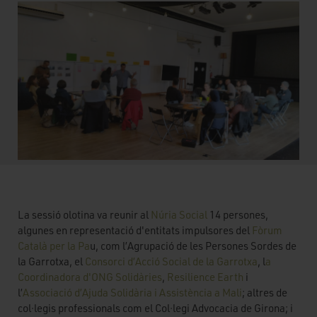
La sessió olotina va reunir al
Núria Social
14 persones,
algunes en representació d'entitats impulsores del
Fòrum
Català per la Pa
u, com l’Agrupació de les Persones Sordes de
la Garrotxa, el
Consorci d’Acció Social de la Garrotxa
, l
a
Coordinadora d'ONG Solidàries
,
Resilience Earth
i
l’
Associació d’Ajuda Solidària i Assistència a Mali
; altres de
col·legis professionals com el Col·legi Advocacia de Girona; i