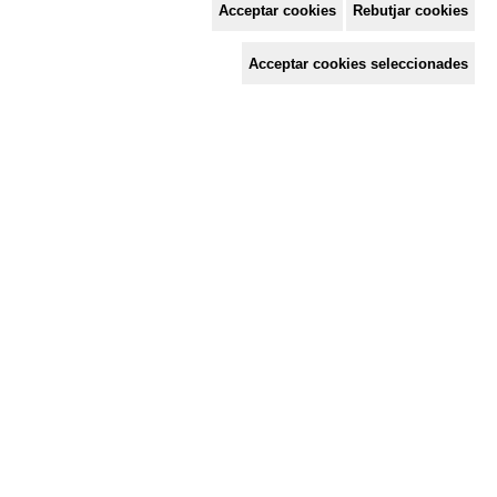
Acceptar cookies
Rebutjar cookies
Espai de Solidaritat
Acceptar cookies seleccionades
c/ Mestre Francesc Civil,
3 baixos, 17005 Girona
Tel. 872 29 01 26
solidaries@solidaries.org
HORARI D'ESTIU:
de 8 a 15 h
LA COORDINADORA
QUÈ FEM
QUÈ T'OFERIM
ACTES
TENS UNA CONSULTA?