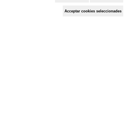
Espai de Solidaritat
Acceptar cookies seleccionades
c/ Mestre Francesc Civil,
3 baixos, 17005 Girona
Tel. 872 29 01 26
solidaries@solidaries.org
HORARI D'ESTIU:
de 8 a 15 h
LA COORDINADORA
QUÈ FEM
QUÈ T'OFERIM
ACTES
TENS UNA CONSULTA?