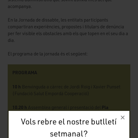
acompanya.
En la Jornada de dissabte, les entitats participants
compartiran experiències, propostes i titulars de denúncia
per fer visible els obstacles amb els que topen en el seu dia a
dia.
El programa de la jornada és el següent:
PROGRAMA
10 h
Benvinguda a càrrec de Jordi Roig i Xavier Punset
(Fundació Salut Empordà Cooperació)
10.20 h
Pla
Assemblea general i presentació del
Estratègic 2025-2029
×
Vols rebre el nostre butlletí
11 h
Pausa per esmorzar
setmanal?