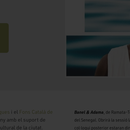
ques
i el
Fons Català de
Banel & Adama
, de Ramata-To
any amb el suport de
del Senegal. Obrirà la sessió l
ultural de la ciutat.
col·loqui posterior estaran d