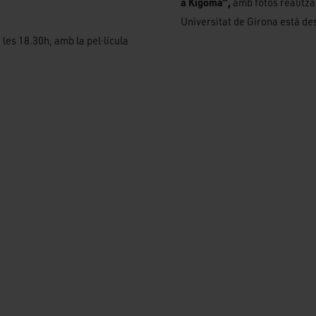
a Kigoma”,
amb fotos realitza
Universitat de Girona està d
les 18.30h, amb la pel·lícula