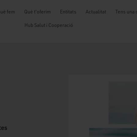
uè fem
Què t'oferim
Entitats
Actualitat
Tens una 
Hub Salut i Cooperació
tes