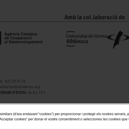
Amb la col.laboració de
el. 872 29 01 26
olidaries@solidaries.org
ORARI D'ESTIU:
de 8 a 15 h
 similars (d'ara endavant “cookies”) per proporcionar i protegir els nostres serveis,
Acceptar cookies” per donar el vostre consentiment o seleccioneu les cookies que vol
Segueix-nos a les xarxes socials