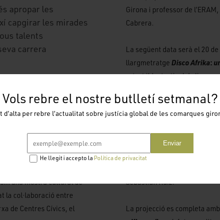
 és apropar les
Girona i professor de l’ERAM,
xí capgirar les mirades
Cabrera.
nous talents
seva carrera
La següent data serà el 20 de
llargmetratge
Disco Afrika
:
u
retrat il·lustratiu del clima c
sessió serà presentada per B
Vols rebre el nostre butlletí setmanal?
i els prejudicis ens permet
compositor, cantant, productor
t d’alta per rebre l’actualitat sobre justícia global de les comarques giro
la cohesió social. Això és el
concert de Casumaï, el grup s
irona impulsa a través del
idora de Cooperació i
La darrera sessió serà el 28 
Enviar
Balde.
de Moussa Sène Absa, un retr
He llegit i accepto la
Política de privacitat
ancestrals i universals a la v
com una mostra cultural de
Sebastián Ruiz.
t la col·laboració entre
xa de Centres Cívics, el
La projecció es completa amb