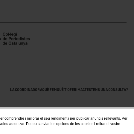
LA COORDINADORA
QUÈ FEM
QUÈ T'OFERIM
ACTES
TENS UNA CONSULTA?
 per comprendre i millorar el seu rendiment i per publicar anuncis rellevants. Per
eu autoritzar. Podeu canviar les opcions de les cookies i retirar el vostre