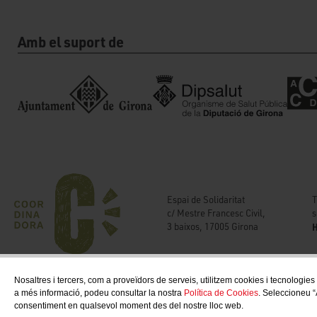
Amb el suport de
T
Espai de Solidaritat
s
c/ Mestre Francesc Civil,
H
3 baixos, 17005 Girona
Nosaltres i tercers, com a proveïdors de serveis, utilitzem cookies i tecnologies
a més informació, podeu consultar la nostra
Política de Cookies
. Seleccioneu “
consentiment en qualsevol moment des del nostre lloc web.