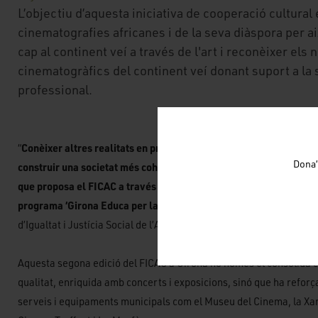
L’objectiu d’aquesta iniciativa de cooperació cultural
cinematografies africanes i de la seva diàspora per ai
cap al continent veí a través de l'art i reconèixer els 
cinematogràfics del continent veí donant suport a la 
professional.
“
Conèixer altres realitats en profunditat i fugint dels estereotips 
Dona’
construir una societat més cohesionada, basada en l’antiracisme i 
que proposa el FICAC a través de l’art, i el que l’Ajuntament de G
programa ‘Girona Educa per la Justícia Global
”, ha afirmat la reg
d’Igualtat i Justícia Social de l’Ajuntament de Girona, Amy Sabaly 
Aquesta segona edició del FICAC a Girona no només el consolida 
qualitat, enriquida amb concerts i exposicions, sinó que ha reforça
serveis i equipaments municipals com el Museu del Cinema, la Xar