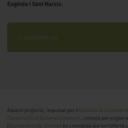
Eugènia i Sant Narcís.
Cartell_FICAC.jpg
Aquest projecte, impulsat per l’
Associació Cinemàfri
Cooperació al Desenvolupament
, compta per segon 
l’
Ajuntament de Girona
i es consolida així en l’oferta c