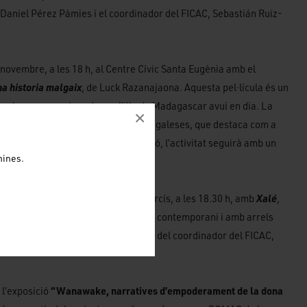
 Daniel Pérez Pàmies i el coordinador del FICAC, Sebastián Ruiz-
 novembre, a les 18 h, al Centre Cívic Santa Eugènia amb el
na historia malgaix
, de Luck Razanajaona. Aquesta pel·lícula és un
onvuls que regna i perdura a l’illa de Madagascar avui en dia. La
×
abaflow, afrocatalà amb arrels senegaleses, que destaca com a
 i tallerista. Després de la projecció, l’activitat seguirà amb un
nines.
altenc de percussió i dansa.
de novembre al Centre Cívic Sant Narcís, a les 18.30 h, amb
Xalé
,
at de ràbia femenina profundament contemporani i amb arrels
egada. La presentació anirà a càrrec del coordinador del FICAC,
 l’exposició
“Wanawake, narratives d’empoderament de la dona