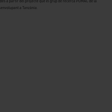
des a partir del projecte que el grup de recerca POMAC de la
esenvolupant a Tanzània
.