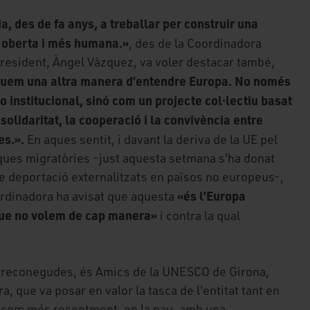
, des de fa anys, a treballar per construir una
s oberta i més humana.»
, des de la Coordinadora
president, Àngel Vàzquez, va voler destacar també,
quem una altra manera d’entendre Europa. No només
 institucional, sinó com un projecte col·lectiu basat
solidaritat, la cooperació i la convivència entre
es.».
En aques sentit, i davant la deriva de la UE pel
iques migratòries -just aquesta setmana s'ha donat
de deportació externalitzats en països no europeus-,
«
és l’Europa
ordinadora ha avisat que aquesta
 que no volem de cap manera»
i contra la qual
ts reconegudes, és Amics de la UNESCO de Girona,
a, que va posar en valor la tasca de l'entitat tant en
ó com més recentment, en la pau, amb una