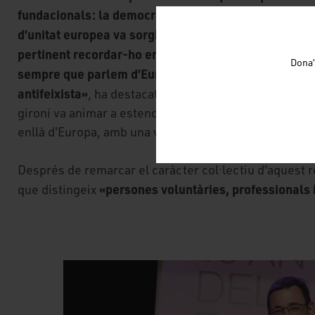
fundacionals: la democràcia, la llibertat i la cultura 
d’unitat europea va sorgir arran de la derrota del fei
pertinent recordar-ho en un món que apunta en direc
Dona’
sempre que parlem d’Europa hem de recordar aquest
antifeixista»
, ha destacat l’alcalde de Girona, Lluc Sale
gironí va animar a estendre el valors d'Europa al Sud
enllà d'Europa, amb una visió més àmplia i enfocada a
Després de remarcar el caràcter col·lectiu d'aquest 
«persones voluntàries, professionals i
que distingeix