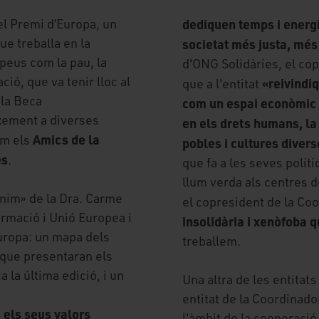
el Premi d’Europa, un
dediquen temps i energia
ue treballa en la
societat més justa, mé
peus com la pau, la
d'ONG Solidàries, el co
ació, que va tenir lloc al
«
reivindi
que a l'entitat
 la Beca
com un espai econòmic o
ixement a diverses
en els drets humans, la 
Amics de la
om els
pobles i cultures divers
es
.
que fa a les seves polít
llum verda als centres 
ànim» de la Dra. Carme
el copresident de la Co
rmació i Unió Europea i
insolidària i xenòfoba
uropa: un mapa dels
treballem.
que presentaran els
 la última edició, i un
Una altra de les entita
entitat de la Coordinador
 els seus valors
l'àmbit de la cooperaci