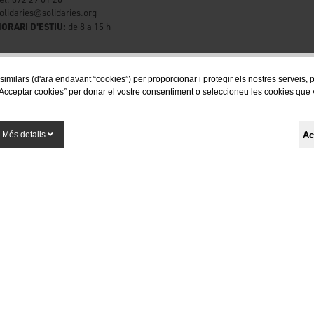
olidaries@solidaries.org
ORARI D'ESTIU:
de 8 a 15 h
 similars (d'ara endavant “cookies”) per proporcionar i protegir els nostres serveis,
Acceptar cookies” per donar el vostre consentiment o seleccioneu les cookies que vol
Segueix-nos a les xarxes socials
Ac
Més detalls
Finançat per la Unió Europea - NextGenerationEU