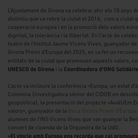
L’Ajuntament de Girona va celebrar ahir els 10 anys d
distintiu que va rebre la ciutat el 2016, com a ciutat q
cooperació europea i en la promoció dels valors euro
dignitat, la tolerància i la llibertat. En l'acte de celebr
teatre de l’Institut Jaume Vicens Vives, guanyador de
Girona Premi d’Europa del 2025, es va fer un recone
entitats de la ciutat que promouen aquests valors, c
UNESCO de Girona
Coordinadora d'ONG Solidàri
i la
L’acte va incloure la conferència «Europa, un estat d’
Colomina (investigadora sènior del CIDOB en desinfo
geopolítica), la presentació del projecte «AvalUEm E
valors», guanyador de la
Beca Girona Premi d’Europa
alumnes de l’INS Vicens Vives que van guanyar la Beca
concert de cloenda de la Orquestra de la UdG.
«El vincle amb Europa ens recorda que cal promoure