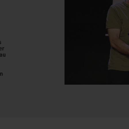
s
er
pau
en