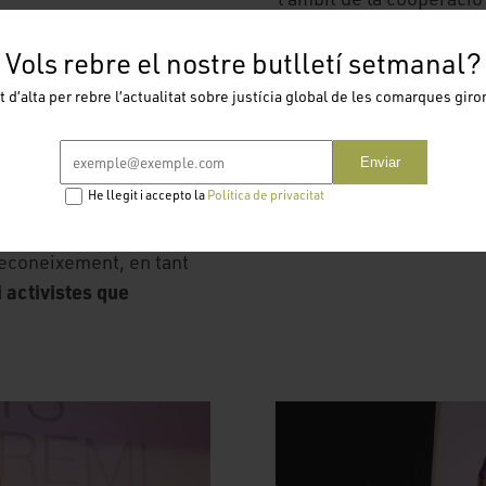
de la pau. El projecte
participació molt activa
xisme i avui és
reconegut l’Associació C
Vols rebre el nostre butlletí setmanal?
ció contrària. Per això
i Europa Direct Girona d
t d’alta per rebre l’actualitat sobre justícia global de les comarques giro
 origen i compromís
llas i Vilar. L'alcalde
Paral.lelament, ahir es 
Enviar
 Global, a mirar més
comú”, que repassa 40 a
He llegit i accepto la
Política de privacitat
ls reptes globals.
de donar a conèixer la im
Europea. Es podrà visitar
reconeixement, en tant
 activistes que