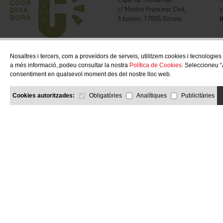
s
c/ Mestre Francesc Civil,
H
3 baixos, 17005 Girona
Nosaltres i tercers, com a proveïdors de serveis, utilitzem cookies i tecnologies
a més informació, podeu consultar la nostra
Política de Cookies
. Seleccioneu “
consentiment en qualsevol moment des del nostre lloc web.
Cookies autoritzades:
Obligatòries
Analítiques
Publicitàries
COPYRIGHT © 2026 Solidaries.org
by Neorg