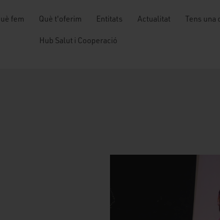
uè fem
Què t'oferim
Entitats
Actualitat
Tens una 
Hub Salut i Cooperació