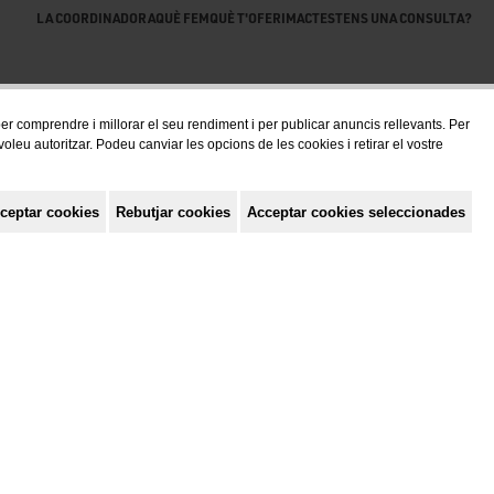
LA COORDINADORA
QUÈ FEM
QUÈ T'OFERIM
ACTES
TENS UNA CONSULTA?
 per comprendre i millorar el seu rendiment i per publicar anuncis rellevants. Per
eu autoritzar. Podeu canviar les opcions de les cookies i retirar el vostre
ceptar cookies
Rebutjar cookies
Acceptar cookies seleccionades
Política de privacitat
Avis Legal
Política de cookies