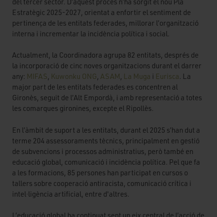
del tercer sector. D’aquest procés n’ha sorgit el nou Pla
Estratègic 2025-2027, orientat a enfortir el sentiment de
pertinença de les entitats federades, millorar l’organització
interna i incrementar la incidència política i social.
Actualment, la Coordinadora agrupa 82 entitats, després de
la incorporació de cinc noves organitzacions durant el darrer
any:
MIFAS
,
Kuwonku ONG
,
ASAM
,
La Muga
i
Eurisca
. La
major part de les entitats federades es concentren al
Gironès, seguit de l’Alt Empordà, i amb representació a totes
les comarques gironines, excepte el Ripollès.
En l’àmbit de suport a les entitats, durant el 2025 s’han dut a
terme 204 assessoraments tècnics, principalment en gestió
de subvencions i processos administratius, però també en
educació global, comunicació i incidència política. Pel que fa
a les formacions, 85 persones han participat en cursos o
tallers sobre cooperació antiracista, comunicació crítica i
intel·ligència artificial, entre d'altres.
L’educació global ha continuat sent un eix central de l’acció de