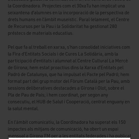
la Coordinadora. Projectes com el 30xaTu han implicat una
seixantena d’alumnes en la incorporació de la perspectiva de
drets humans en l’àmbit museístic. Paral·lelament, el Centre
de Recursos per la Pau i la Solidaritat ha gestionat 280
préstecs de materials educatius.
Pel que fa al treball en xarxa, s’han consolidat iniciatives com
la Fira d’Entitats Socials i de Cures La Solidària, amb la
participació d’entitats i alumnat al Centre Cultural La Mercè
de Girona; hem estat proactius dins la Xarxa d’Entitats pel
Padró de Catalunya, que ha impulsat el Pacte pel Padró; hem
format part del grup motor del Fòrum Català per la Pau, amb
sessions deliberatives destacades a Girona i Olot, sobre el
Pla de Pau de País; i hem coordinat, per segon any
consecutiu, el HUB de Salut i Cooperació, centrat enguany en
la salut mental.
En l’àmbit comunicatiu, la Coordinadora ha superat els 150
impactes als mitjans de comunicació, ha obert un espai
mensual a Girona FM per a les entitats federades i ha publicat