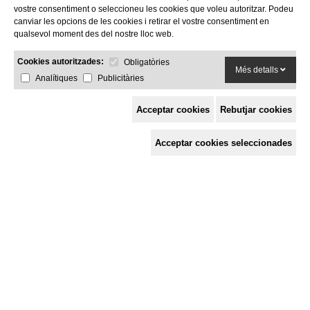
vostre consentiment o seleccioneu les cookies que voleu autoritzar. Podeu
canviar les opcions de les cookies i retirar el vostre consentiment en
qualsevol moment des del nostre lloc web.
Cookies autoritzades:
Obligatòries
Més detalls
Analítiques
Publicitàries
Acceptar cookies
Rebutjar cookies
Espai de Solidaritat
Acceptar cookies seleccionades
c/ Mestre Francesc Civil,
3 baixos, 17005 Girona
Tel. 872 29 01 26
solidaries@solidaries.org
HORARI D'ESTIU:
de 8 a 15 h
LA COORDINADORA
QUÈ FEM