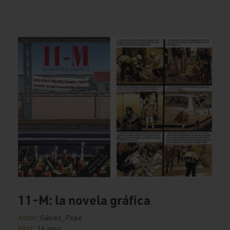
11-M: la novela gráfica
Autor:
Gálvez, Pepe
Edat:
16 anys