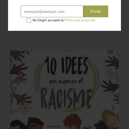
Fons bibliogràfic
Enviar
Tema:
He llegit i accepto la
Política de privacitat
Pau, Antimilitarisme i Conflictes
Drets