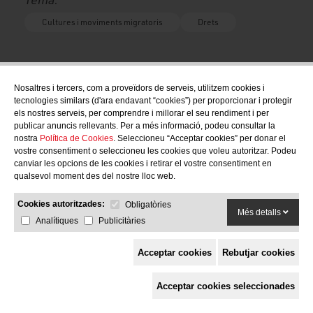
Cultures i moviments migratoris
Drets
Nosaltres i tercers, com a proveïdors de serveis, utilitzem cookies i
tecnologies similars (d'ara endavant “cookies”) per proporcionar i protegir
els nostres serveis, per comprendre i millorar el seu rendiment i per
publicar anuncis rellevants. Per a més informació, podeu consultar la
nostra
Política de Cookies
. Seleccioneu “Acceptar cookies” per donar el
vostre consentiment o seleccioneu les cookies que voleu autoritzar. Podeu
canviar les opcions de les cookies i retirar el vostre consentiment en
qualsevol moment des del nostre lloc web.
Cookies autoritzades:
Obligatòries
Més detalls
Analítiques
Publicitàries
Acceptar cookies
Rebutjar cookies
Acceptar cookies seleccionades