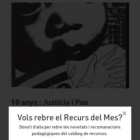
10 anys : Justícia i Pau
×
Edat:
16 anys
Vols rebre el Recurs del Mes?
10 anys : Justícia i Pau10 anys : Justícia i Pau
Dona’t d’alta per rebre les novetats i recomanacions
Tipus:
pedagògiques del catàleg de recursos.