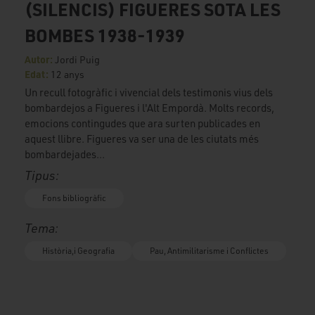
(SILENCIS) FIGUERES SOTA LES
BOMBES 1938-1939
Autor:
Jordi Puig
Edat:
12 anys
Un recull fotogràfic i vivencial dels testimonis vius dels
bombardejos a Figueres i l'Alt Empordà. Molts records,
emocions contingudes que ara surten publicades en
aquest llibre. Figueres va ser una de les ciutats més
bombardejades...
Tipus:
Fons bibliogràfic
Tema:
Història,i Geografia
Pau, Antimilitarisme i Conflictes