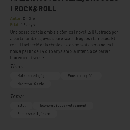
I ROCK&ROLL
Autor:
CeDRe
Edat:
16 anys
Una bossa de tela amb sis còmics i novel·la il·lustrada per
a parlar amb els joves sobre sexe, drogues i famosos. El
recull i selecció dels còmics estan pensats per a noies i
nois a partir de 14 o 16 anys amb la intenció de parlar
lliurement i sense...
Tipus:
Maletes pedagògiques
Fons bibliogràfic
Narrativa i Còmic
Tema:
Salut
Economia i desenvolupament
Feminismes i gènere