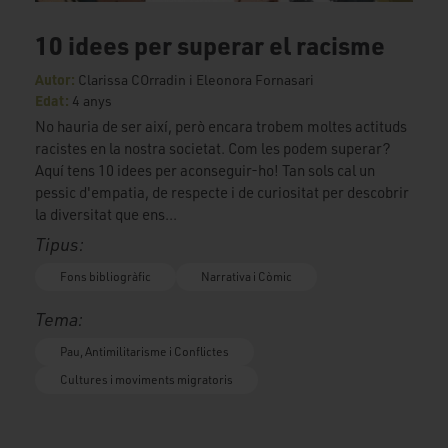
10 idees per superar el racisme
Autor:
Clarissa COrradin i Eleonora Fornasari
Edat:
4 anys
No hauria de ser així, però encara trobem moltes actituds
racistes en la nostra societat. Com les podem superar?
Aquí tens 10 idees per aconseguir-ho! Tan sols cal un
pessic d'empatia, de respecte i de curiositat per descobrir
la diversitat que ens...
Tipus:
Fons bibliogràfic
Narrativa i Còmic
Tema:
Pau, Antimilitarisme i Conflictes
Cultures i moviments migratoris